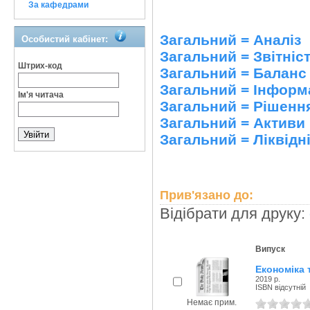
За кафедрами
Загальний = Аналіз
Особистий кабінет:
Загальний = Звітніс
Штрих-код
Загальний = Баланс 
Загальний = Інформ
Ім'я читача
Загальний = Рішення
Загальний = Активи
Загальний = Ліквідн
Прив'язано до:
Відібрати для друку:
Випуск
Економіка 
2019 р.
ISBN відсутній
Немає прим.