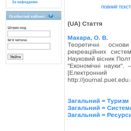
За кафедрами
повний текс
Особистий кабінет:
(UA) Стаття
Штрих-код
Макара, О. В.
Ім'я читача
Теоретичні основи
рекреаційних систе
Науковий вісник Полта
"Економічні науки".
[Електронни
http://journal.puet.edu
Загальний = Туризм
Загальний = Система
Загальний = Ресурси