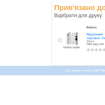
Прив'язано до
Відібрати для друку:
Випуск
Науковий 
торгівлі. С
2014 р.
ISBN відсутній
Немає прим.
© Всі права захищені
ЗАТ "Ко