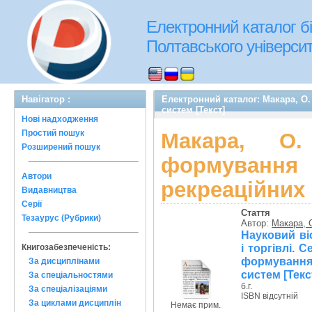
Електронний каталог бі
Полтавського університе
Навігатор :
Електронний каталог: Макара, О
систем [Текст]
Нові надходження
Простий пошук
Макара, О
Розширений пошук
формування 
Автори
рекреаційних 
Видавництва
Серії
Стаття
Тезаурус (Рубрики)
Автор:
Макара, 
Науковий ві
і торгівлі. 
Книгозабезпеченість:
формування 
За дисциплінами
систем [Текс
За спеціальностями
б.г.
За спеціалізаціями
ISBN відсутній
За циклами дисциплін
Немає прим.