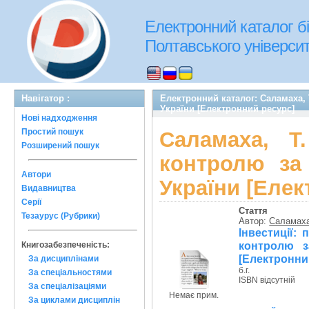
Електронний каталог бі
Полтавського університе
Навігатор :
Електронний каталог: Саламаха, 
України [Електронний ресурс]
Нові надходження
Простий пошук
Саламаха, Т
Розширений пошук
контролю за 
Автори
України [Елек
Видавництва
Серії
Стаття
Тезаурус (Рубрики)
Автор:
Саламаха
Інвестиції:
контролю за
Книгозабезпеченість:
[Електронни
За дисциплінами
б.г.
За спеціальностями
ISBN відсутній
За спеціалізаціями
Немає прим.
За циклами дисциплін