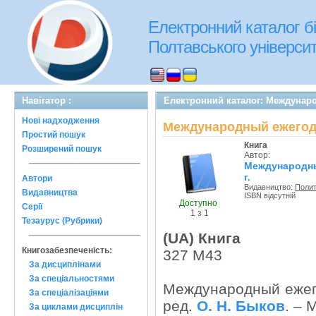
Електронний каталог бі
Полтавського університе
Навігатор :
Електронний каталог: Междунаро
Нові надходження
Международный ежегодни
Простий пошук
Книга
Розширений пошук
Автор:
Международны
г.
Автори
Видавництво:
Полит
Видавництва
ISBN відсутній
Доступно
Серії
1 з 1
Тезаурус (Рубрики)
(UA) Книга
Книгозабезпеченість:
327 М43
За дисциплінами
За спеціальностями
Международный ежегод
За спеціалізаціями
ред.
О. Н. Быков
. – 
За циклами дисциплін