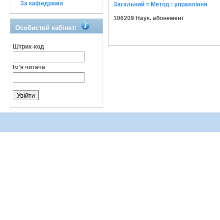
За кафедрами
Загальний = Метод : управління
106209 Наук. абонемент
Особистий кабінет:
Штрих-код
Ім'я читача