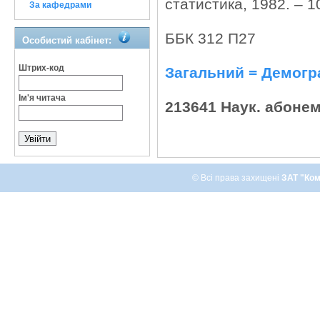
статистика, 1982. – 1
За кафедрами
ББК 312 П27
Особистий кабінет:
Штрих-код
Загальний = Демогр
Ім'я читача
213641 Наук. абоне
© Всі права захищені
ЗАТ "Ком