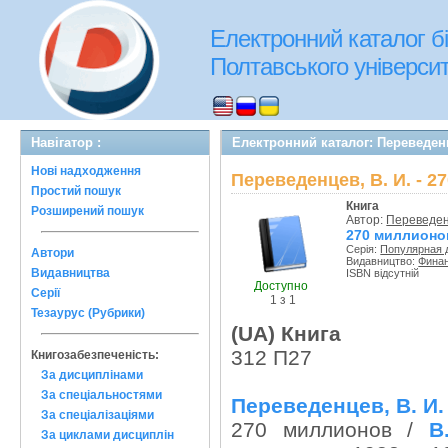
Електронний каталог бі
Полтавського університе
Навігатор :
Електронний каталог: Переведенц
Нові надходження
Переведенцев, В. И. - 
Простий пошук
Книга
Розширений пошук
Автор:
Переведенц
270 миллионо
Серія:
Популярная 
Автори
Видавництво:
Финан
Видавництва
ISBN відсутній
Доступно
Серії
1 з 1
Тезаурус (Рубрики)
(UA) Книга
312 П27
Книгозабезпеченість:
За дисциплінами
За спеціальностями
Переведенцев, В. И.
За спеціалізаціями
270 миллионов /
В
За циклами дисциплін