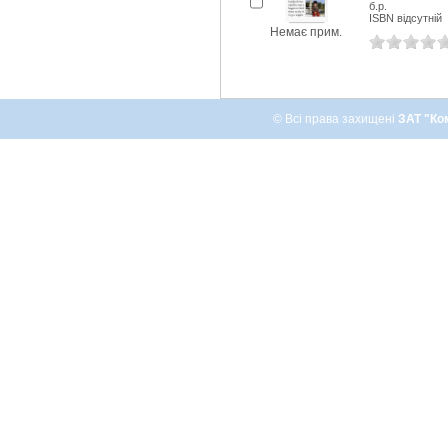
б.р.
ISBN відсутній
Немає прим.
© Всі права захищені
ЗАТ "Ко