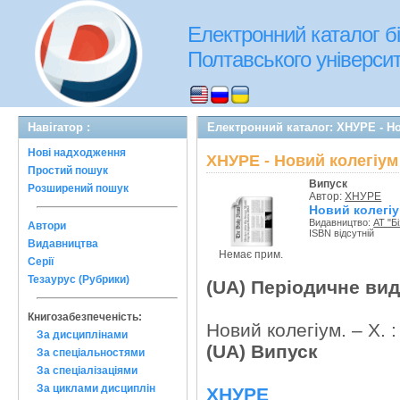
Електронний каталог бі
Полтавського університе
Навігатор :
Електронний каталог: ХНУРЕ - Н
Нові надходження
ХНУРЕ - Новий колегіум
Простий пошук
Випуск
Розширений пошук
Автор:
ХНУРЕ
Новий колегіу
Видавництво:
АТ "Б
Автори
ISBN відсутній
Видавництва
Немає прим.
Серії
Тезаурус (Рубрики)
(UA) Періодичне ви
Книгозабезпеченість:
Новий колегіум. – Х. :
За дисциплінами
(UA) Випуск
За спеціальностями
За спеціалізаціями
За циклами дисциплін
ХНУРЕ