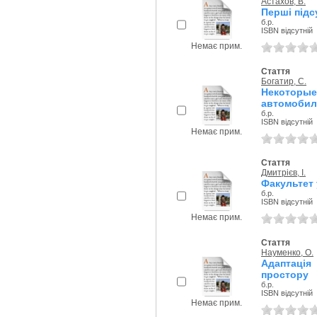
Астахов, В.
Перші підс
б.р.
ISBN відсутній
Немає прим.
Стаття
Богатир, С.
Некоторы
автомобиль
б.р.
ISBN відсутній
Немає прим.
Стаття
Дмитрієв, I.
Факультет 
б.р.
ISBN відсутній
Немає прим.
Стаття
Науменко, О.
Адаптаці
простору
б.р.
ISBN відсутній
Немає прим.