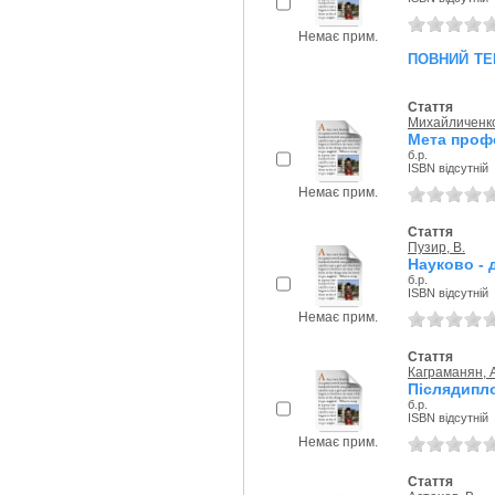
Немає прим.
повний те
Стаття
Михайличенко
Мета профе
б.р.
ISBN відсутній
Немає прим.
Стаття
Пузир, В.
Науково - 
б.р.
ISBN відсутній
Немає прим.
Стаття
Каграманян, А
Післядипло
б.р.
ISBN відсутній
Немає прим.
Стаття