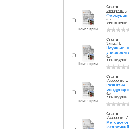
Стаття
Мазоренко, Д
Формування
б.р.
ISBN відсутній
Немає прим.
Стаття
Заика, П.
Научные ш
университе
б.р.
ISBN відсутній
Немає прим.
Стаття
Мазоренко, Д
Развитие
междунаро
б.р.
ISBN відсутній
Немає прим.
Стаття
Мазоренко, Д
Методоло
історичний