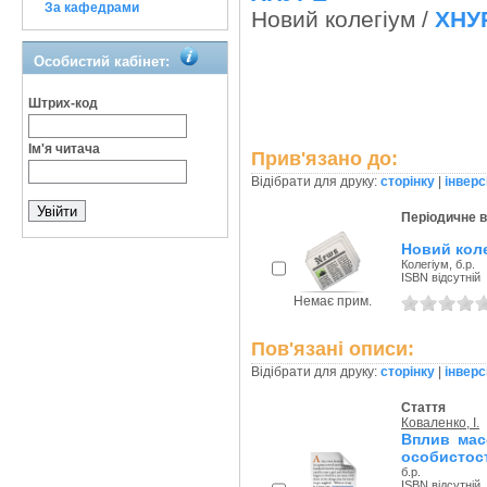
За кафедрами
Новий колегіум /
ХНУ
Особистий кабінет:
Штрих-код
Ім'я читача
Прив'язано до:
Відібрати для друку:
сторінку
|
інверс
Періодичне 
Новий кол
Колегіум, б.р.
ISBN відсутній
Немає прим.
Пов'язані описи:
Відібрати для друку:
сторінку
|
інверс
Стаття
Коваленко, I.
Вплив мас
особистост
б.р.
ISBN відсутній